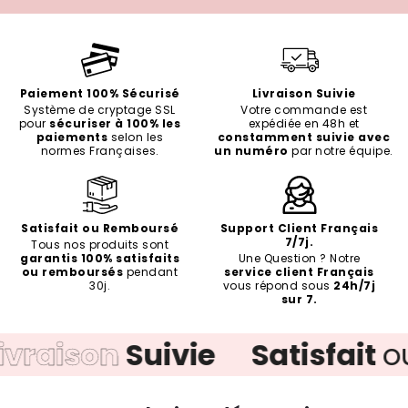
Paiement 100% Sécurisé
Livraison Suivie
Système de cryptage SSL
Votre commande est
pour
sécuriser à 100% les
expédiée en 48h et
paiements
selon les
constamment suivie avec
normes Françaises.
un numéro
par notre équipe.
Satisfait ou Remboursé
Support Client Français
7/7j.
Tous nos produits sont
garantis 100% satisfaits
Une Question ? Notre
ou remboursés
pendant
service client Français
30j.
vous répond sous
24h/7j
sur 7.
aison
Suivie
Satisfait
ou
R