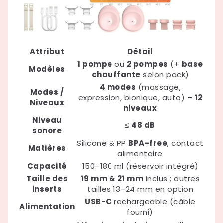
Attribut
Détail
1 pompe
ou
2 pompes
(+
base
Modèles
chauffante
selon pack)
4 modes
(massage,
Modes /
expression, bionique, auto) –
12
Niveaux
niveaux
Niveau
≤
48 dB
sonore
Silicone & PP
BPA-free
, contact
Matières
alimentaire
Capacité
150–180 ml (réservoir intégré)
Taille des
19 mm & 21 mm
inclus ; autres
inserts
tailles 13–24 mm en option
USB-C
rechargeable (câble
Alimentation
fourni)