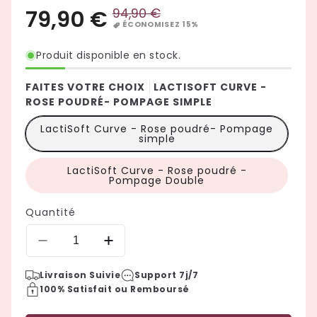
Produit disponible en stock.
FAITES VOTRE CHOIX
LACTISOFT CURVE -
ROSE POUDRÉ- POMPAGE SIMPLE
LactiSoft Curve - Rose poudré- Pompage
simple
LactiSoft Curve - Rose poudré -
Pompage Double
Quantité
Réduire
Augmenter
la
la
Livraison Suivie
Support 7j/7
quantité
quantité
79,90 €
94,90 €
100% Satisfait ou Remboursé
Prix
de
de
Prix
LactiSoft
LactiSoft
ÉCONOMISEZ 15%