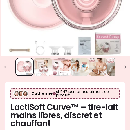
et 547 personnes aiment ce
Catherine
produit
LactiSoft Curve™ – tire-lait
mains libres, discret et
chauffant