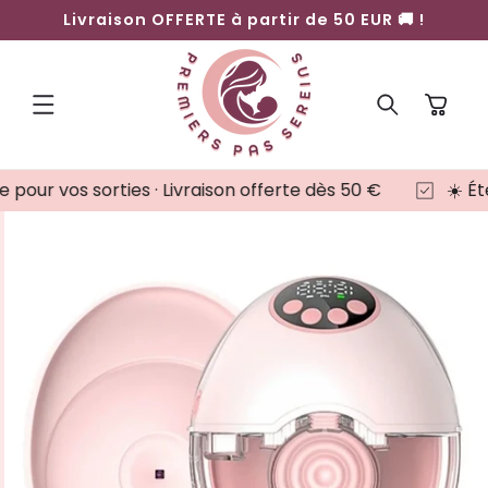
ET
Livraison OFFERTE à partir de 50 EUR 🚚 !
PASSER
AU
CONTENU
Panier
ties · Livraison offerte dès 50 €
☀️ Été serein · Ca
PASSER AUX
INFORMATIONS
PRODUITS