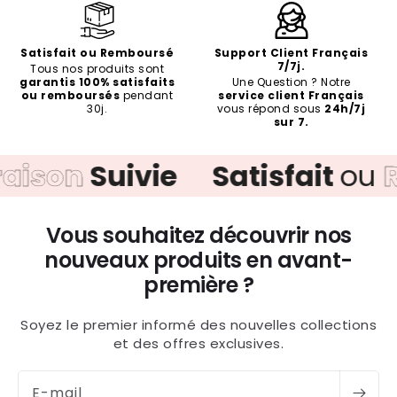
Satisfait ou Remboursé
Support Client Français
7/7j.
Tous nos produits sont
garantis 100% satisfaits
Une Question ? Notre
ou remboursés
pendant
service client Français
30j.
vous répond sous
24h/7j
sur 7.
Allaitez sereinement dès le
n
Suivie
Satisfait
ou
Remb
1er jour 🌸
Recevez gratuitement notre guide "5 essentiels
Vous souhaitez découvrir nos
pour démarrer l'allaitement sans stress" —
nouveaux produits en avant-
adopté par +1 000 mamans.
première ?
Recevoir mon guide gratuit →
Soyez le premier informé des nouvelles collections
et des offres exclusives.
Non, merci
E-mail