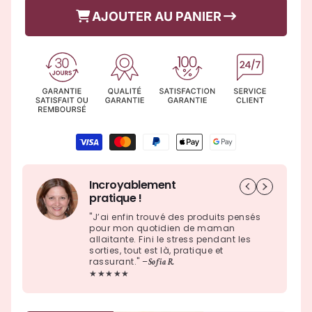
habituel
Curve™
Curve™
promotionnel
AJOUTER AU PANIER
–
–
tire-
tire-
lait
lait
mains
mains
libres,
libres,
discret
discret
et
et
chauffant
chauffant
Moyens
de
paiement
Incroyablement
pratique !
"J’ai enfin trouvé des produits pensés
pour mon quotidien de maman
allaitante. Fini le stress pendant les
sorties, tout est là, pratique et
rassurant." –
Sofia R.
★★★★★